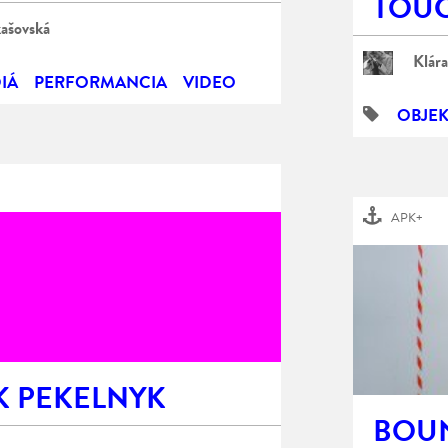
TOU
kašovská
Klára
IÁ
PERFORMANCIA
VIDEO
OBJEK
APK+
K PEKELNYK
BOU