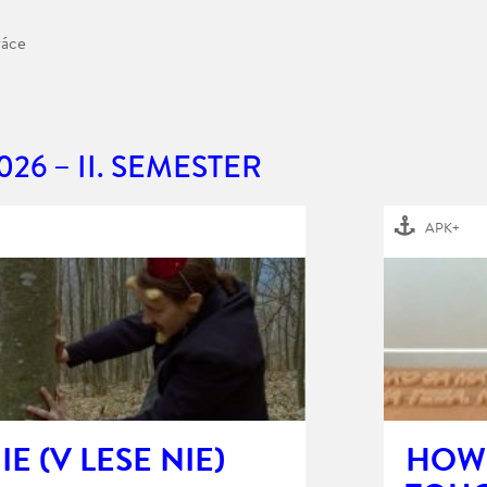
ráce
026 – II. SEMESTER
APK+
E (V LESE NIE)
HOW 