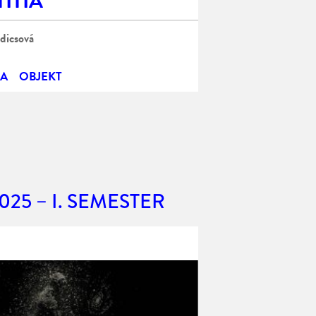
ITIA
adicsová
IA
OBJEKT
025 – I. SEMESTER