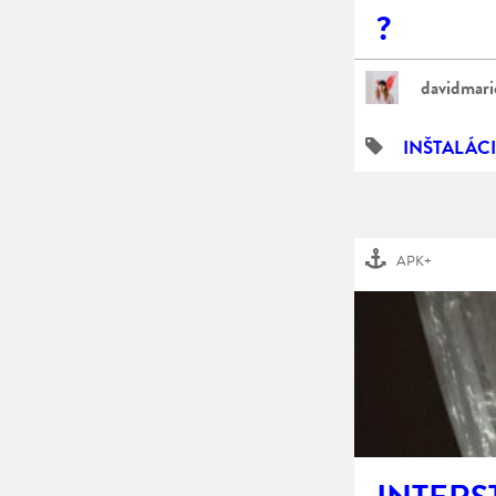
?
davidmari
INŠTALÁC
APK+