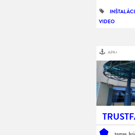
INŠTALÁC
VIDEO
APK+
TRUSTF
tomas_bri