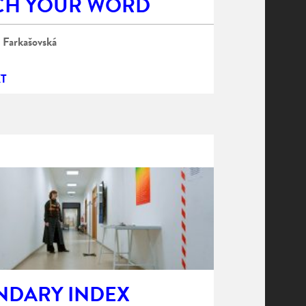
CH YOUR WORD
 Farkašovská
T
NDARY INDEX