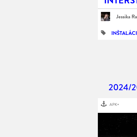
INTERST
Jessika R
INŠTALÁC
2024/2
APK+