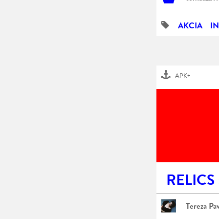
AKCIA
I
APK+
RELICS
Tereza Pav