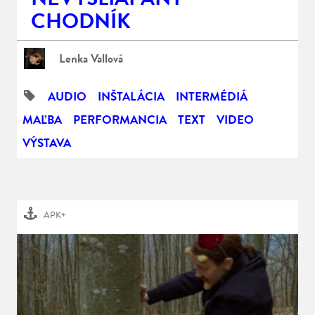
CHODNÍK
Lenka Vallová
AUDIO
INŠTALÁCIA
INTERMÉDIÁ
MAĽBA
PERFORMANCIA
TEXT
VIDEO
VÝSTAVA
APK+