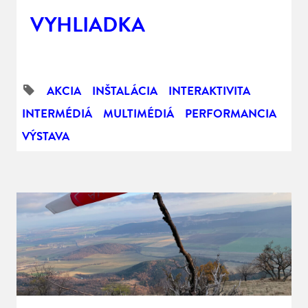
VYHLIADKA
AKCIA
INŠTALÁCIA
INTERAKTIVITA
INTERMÉDIÁ
MULTIMÉDIÁ
PERFORMANCIA
VÝSTAVA