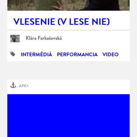
VLESENIE (V LESE NIE)
Klára Farkašovská
INTERMÉDIÁ
PERFORMANCIA
VIDEO
APK+