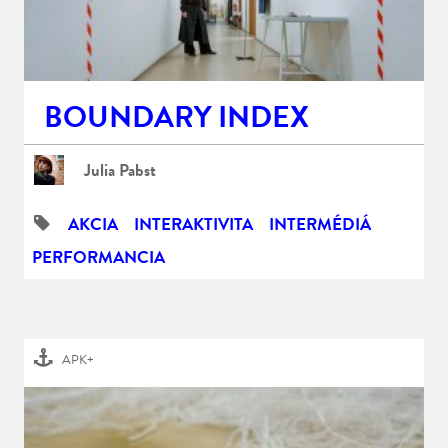
BOUNDARY INDEX
Julia Pabst
AKCIA
INTERAKTIVITA
INTERMÉDIÁ
PERFORMANCIA
APK+