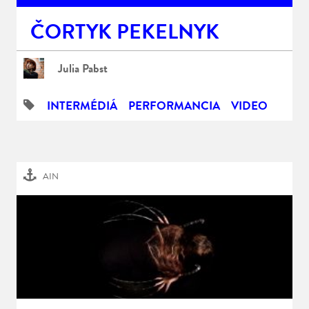
ČORTYK PEKELNYK
Julia Pabst
INTERMÉDIÁ
PERFORMANCIA
VIDEO
AIN