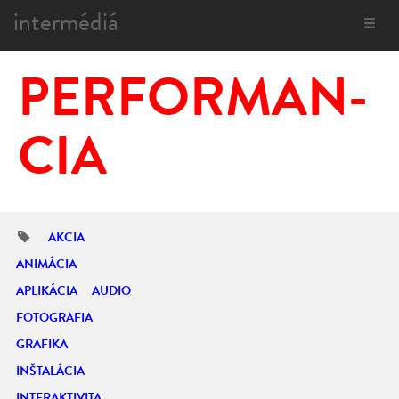
intermédiá
Toggle
navigat
PER­FOR­MAN­
CIA
AKCIA
ANIMÁCIA
APLIKÁCIA
AUDIO
FOTOGRAFIA
GRAFIKA
INŠTALÁCIA
INTERAKTIVITA