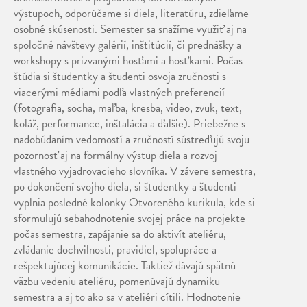
výstupoch, odporúčame si diela, literatúru, zdieľame
osobné skúsenosti. Semester sa snažíme využiť aj na
spoločné návštevy galérií, inštitúcií, či prednášky a
workshopy s prizvanými hosťami a hosťkami. Počas
štúdia si študentky a študenti osvoja zručnosti s
viacerými médiami podľa vlastných preferencií
(fotografia, socha, maľba, kresba, video, zvuk, text,
koláž, performance, inštalácia a ďalšie). Priebežne s
nadobúdaním vedomostí a zručností sústreďujú svoju
pozornosť aj na formálny výstup diela a rozvoj
vlastného vyjadrovacieho slovníka. V závere semestra,
po dokončení svojho diela, si študentky a študenti
vyplnia posledné kolonky Otvoreného kurikula, kde si
sformulujú sebahodnotenie svojej práce na projekte
počas semestra, zapájanie sa do aktivít ateliéru,
zvládanie dochvilnosti, pravidiel, spolupráce a
rešpektujúcej komunikácie. Taktiež dávajú spätnú
väzbu vedeniu ateliéru, pomenúvajú dynamiku
semestra a aj to ako sa v ateliéri cítili. Hodnotenie