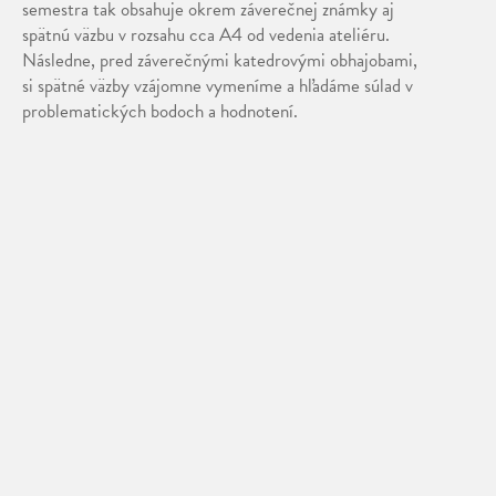
semestra tak obsahuje okrem záverečnej známky aj
spätnú väzbu v rozsahu cca A4 od vedenia ateliéru.
Následne, pred záverečnými katedrovými obhajobami,
si spätné väzby vzájomne vymeníme a hľadáme súlad v
problematických bodoch a hodnotení.
spolo
Scha
Dominika Hoštáková – Safe place, 2024, mäkká
plastika