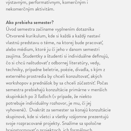
výstavným, performatívnym, komerčným i
nekomerčným aktivitám.
Ako prebieha semester?
Úvod semestra začíname vyplnením dotazníka
Otvorené kurikulum
, kde si každá a každý nastaví
vlastnú predstavu o téme, na ktorej bude pracovať,
alebo médium, ktoré ju či jeho v danom semestri
zaujíma. Študentky a študenti si individuálne definujú,
čo si chcú naštudovať z odbornej literatúry, vedy,
techniky, prípadne beletrie, poézie, divadla, s kým z
externého prostredia by chceli konzultovať, akých
workshopov a prednášok by sa chceli zúčastniť. Počas
semestra prebiehajú konzultácie primárne v menších
skupinkách po 3 ľuďoch (v prípade, že niekto
potrebuje individuálny rozhovor, je mu, či jej
vyhovené). Dvakrát za semester sa konajú konzultácie
skupinové, kde si všetci a všetky vzájomne prezentujú
svoje rozpracované projekty. Snažíme sa spoločne
brainstormovať o projektoch, ich formálnych