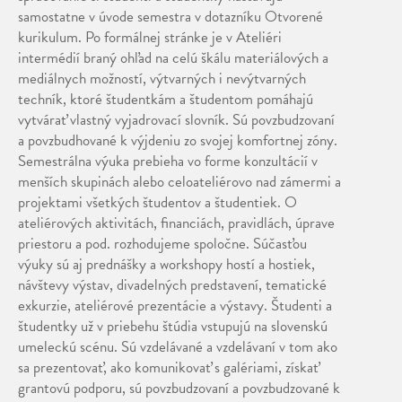
samostatne v úvode semestra v dotazníku Otvorené
kurikulum. Po formálnej stránke je v Ateliéri
intermédií braný ohľad na celú škálu materiálových a
mediálnych možností, výtvarných i nevýtvarných
techník, ktoré študentkám a študentom pomáhajú
vytvárať vlastný vyjadrovací slovník. Sú povzbudzovaní
a povzbudhované k výjdeniu zo svojej komfortnej zóny.
Semestrálna výuka prebieha vo forme konzultácií v
menších skupinách alebo celoateliérovo nad zámermi a
projektami všetkých študentov a študentiek. O
ateliérových aktivitách, financiách, pravidlách, úprave
priestoru a pod. rozhodujeme spoločne. Súčasťou
výuky sú aj prednášky a workshopy hostí a hostiek,
návštevy výstav, divadelných predstavení, tematické
exkurzie, ateliérové prezentácie a výstavy. Študenti a
študentky už v priebehu štúdia vstupujú na slovenskú
umeleckú scénu. Sú vzdelávané a vzdelávaní v tom ako
sa prezentovať, ako komunikovať s galériami, získať
grantovú podporu, sú povzbudzovaní a povzbudzované k