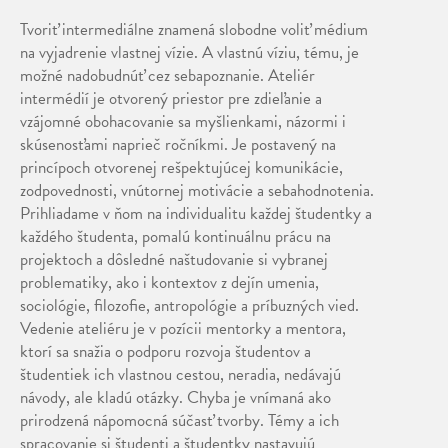
Tvoriť intermediálne znamená slobodne voliť médium
na vyjadrenie vlastnej vízie. A vlastnú víziu, tému, je
možné nadobudnúť cez sebapoznanie. Ateliér
intermédií je otvorený priestor pre zdieľanie a
vzájomné obohacovanie sa myšlienkami, názormi i
skúsenosťami naprieč ročníkmi. Je postavený na
princípoch otvorenej rešpektujúcej komunikácie,
zodpovednosti, vnútornej motivácie a sebahodnotenia.
Prihliadame v ňom na individualitu každej študentky a
každého študenta, pomalú kontinuálnu prácu na
projektoch a dôsledné naštudovanie si vybranej
problematiky, ako i kontextov z dejín umenia,
sociológie, filozofie, antropológie a príbuzných vied.
Vedenie ateliéru je v pozícii mentorky a mentora,
ktorí sa snažia o podporu rozvoja študentov a
študentiek ich vlastnou cestou, neradia, nedávajú
návody, ale kladú otázky. Chyba je vnímaná ako
prirodzená nápomocná súčasť tvorby. Témy a ich
spracovanie si študenti a študentky nastavujú