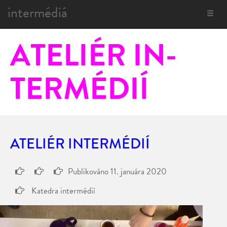
intermédiá
Toggle
navigat
ATE­LI­ÉR IN­
TER­MÉ­DIÍ
ATELIÉR INTERMÉDIÍ
Publikováno
11. januára 2020
Katedra intermédií