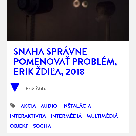
SNAHA SPRÁVNE
POMENOVAŤ PROBLÉM,
ERIK ŽDIĽA, 2018
Erik Ždiľa
AKCIA
AUDIO
INŠTALÁCIA
INTERAKTIVITA
INTERMÉDIÁ
MULTIMÉDIÁ
OBJEKT
SOCHA