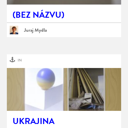
(BEZ NÁZVU)
Juraj Mydla
IN
UKRAJINA