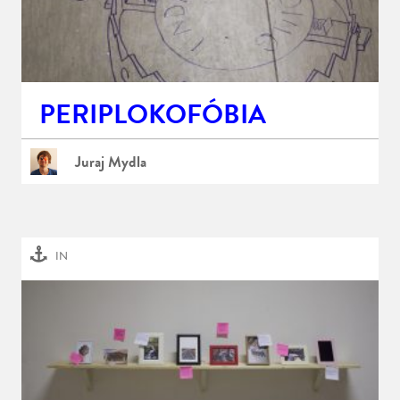
PERIPLOKOFÓBIA
Juraj Mydla
IN