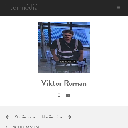
intermédiá
Toggle
navigat
Viktor Ruman
Staršie práce
Novšie práce
CURICULUM VITAE