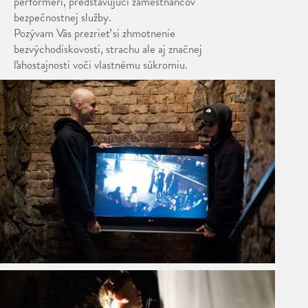
performeri, predstavujúci zamestnancov
bezpečnostnej služby.
Pozývam Vás prezrieť si zhmotnenie
bezvýchodiskovosti, strachu ale aj značnej
ľahostajnosti voči vlastnému súkromiu.