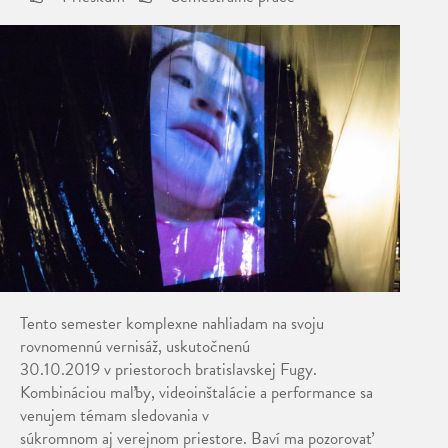
Tento semester komplexne nahliadam na svoju
rovnomennú vernisáž, uskutočnenú
30.10.2019 v priestoroch bratislavskej Fugy.
Kombináciou maľby, videoinštalácie a performance sa
venujem témam sledovania v
súkromnom aj verejnom priestore. Baví ma pozorovať