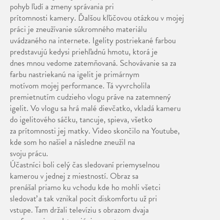
pohyb ľudí a zmeny správania pri
prítomnosti kamery. Ďalšou kľúčovou otázkou v mojej
práci je zneužívanie súkromného materiálu
uvádzaného na internete. Igelity postriekané farbou
predstavujú kedysi priehľadnú hmotu, ktorá je
dnes mnou vedome zatemňovaná. Schovávanie sa za
farbu nastriekanú na igelit je primárnym
motívom mojej performance. Tá vyvrcholila
premietnutím cudzieho vlogu práve na zatemnený
igelit. Vo vlogu sa hrá malé dievčatko, vkladá kameru
do igelitového sáčku, tancuje, spieva, všetko
za prítomnosti jej matky. Video skončilo na Youtube,
kde som ho našiel a následne zneužil na
svoju prácu.
Účastníci boli celý čas sledovaní priemyselnou
kamerou v jednej z miestností. Obraz sa
prenášal priamo ku vchodu kde ho mohli všetci
sledovať a tak vznikal pocit diskomfortu už pri
vstupe. Tam držali televíziu s obrazom dvaja