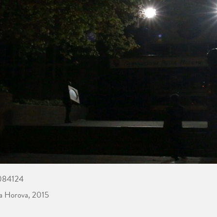
6084124
la Horova, 2015