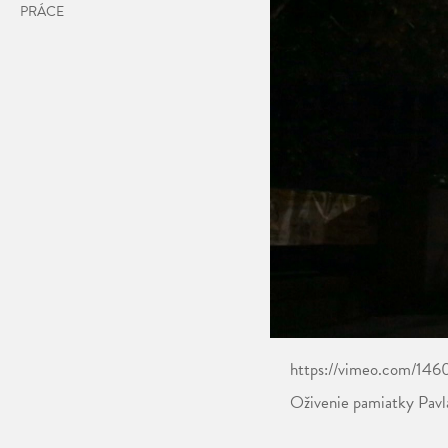
PRÁCE
https://vimeo.com/14
Oživenie pamiatky Pav