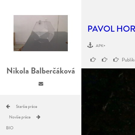
PAVOL HO
APK+
Publi
Nikola Balberčáková
Staršie práce
Novšie práce
BIO