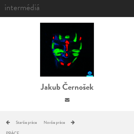
intermédiá
Jakub Černošek
Staršie práce
Novšie práce
PRÁCE