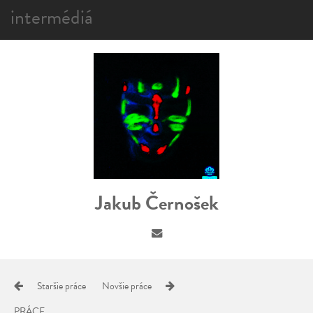
intermédiá
Jakub Černošek
Staršie práce
Novšie práce
PRÁCE