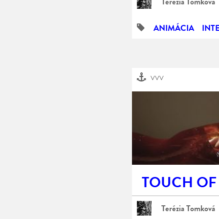
Terézia Tomková
ANIMÁCIA
INT
VVV
TOUCH OF
Terézia Tomková