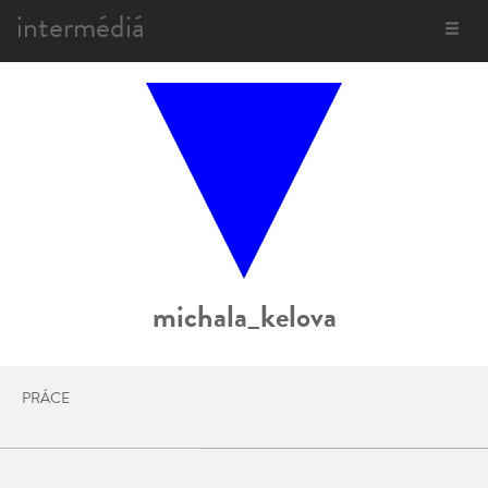
intermédiá
Toggle
navigat
michala_kelova
PRÁCE