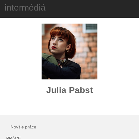
intermédiá
Toggl
navig
Julia Pabst
Novšie práce
PRÁCE