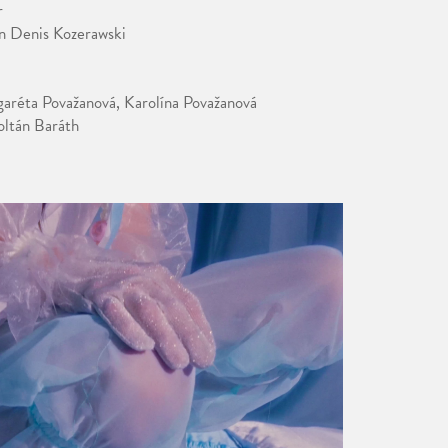
r
n Denis Kozerawski
garéta Považanová, Karolína Považanová
oltán Baráth