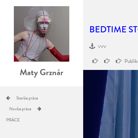
BEDTIME S
VVV
Publi
Maty Grznár
Staršie práce
Novšie práce
PRÁCE