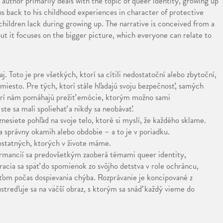
author primarily deals with the topic of queer identity, growing up
back to his childhood experiences in character of protective
children lack during growing up. The narrative is conceived from a
but it focuses on the bigger picture, which everyone can relate to
j. Toto je pre všetkých, ktorí sa cítili nedostatoční alebo zbytoční,
e miesto. Pre tých, ktorí stále hľadajú svoju bezpečnosť, samých
torí nám pomáhajú prežiť emócie, ktorým možno sami
te sa mali spoliehať a nikdy sa neobávať.
nesiete pohľad na svoje telo, ktoré si myslí, že každého sklame.
a správny okamih alebo obdobie – a to je v poriadku.
ostatných, ktorých v živote máme.
ormancií sa predovšetkým zaoberá témami queer identity,
racia sa späť do spomienok zo svôjho detstva v role ochráncu,
ťom počas dospievania chýba. Rozprávanie je koncipované z
ústreďuje sa na väčší obraz, s ktorým sa snáď každý vieme do