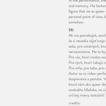
In the performance, the 
and memory. He harkens 
figure that we as queer 
personal point of view, 
somehow.
SK:
Ak ma potrebuješ, zavola
že si nevedia nájsť svoj
seba, pre ostatných, k
nerozumieme. Na to by s
Pre vás, ktorí možno nez
Pre tých, ktorí čakajú n
Pre mňa, pre teba, pre 
Autor sa vo video-perf
dospievania a pamäte. V
ktorá nám ako queer de
osobného hľadiska, no s
určitej miery stotožniť.
credits: