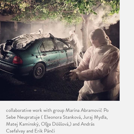
collaborative work with group Marína Abramovič Po
Sebe Neupratuje ( Eleonora Stanková, Juraj Mydla,
Matej Kaminský, Oľga Dóššová,) and András
Csefalvay and Erik Pánči