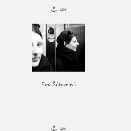
AIN
Ema Šútovcová
AIN