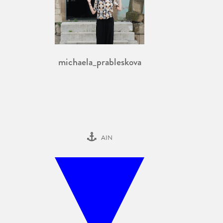
michaela_prableskova
AIN