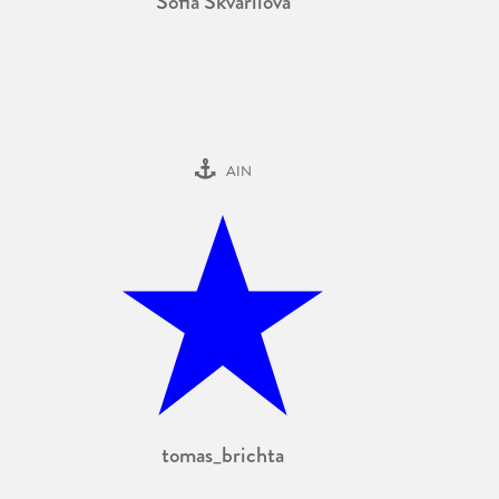
Sofia Škvařilová
AIN
tomas_brichta