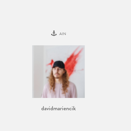
AIN
davidmariencik