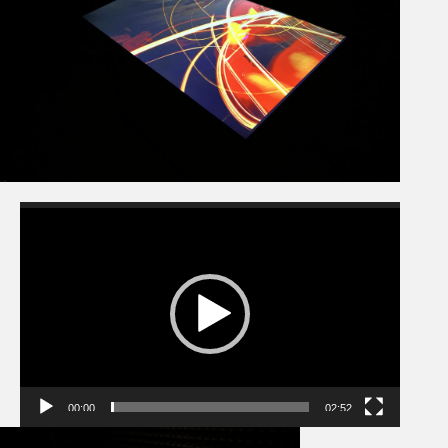
Video
prehrávač
00:00
02:52