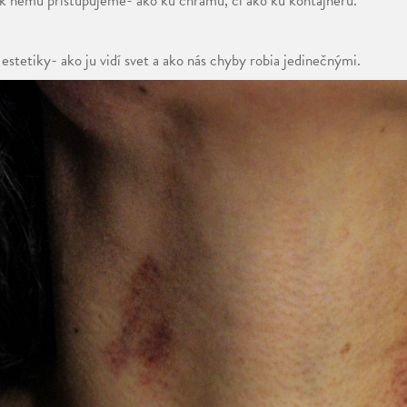
 k nemu pristupujeme- ako ku chrámu, či ako ku kontajneru.
 estetiky- ako ju vidí svet a ako nás chyby robia jedinečnými.