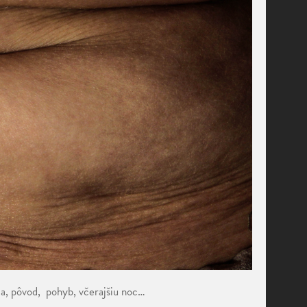
nia, pôvod, pohyb, včerajšiu noc…