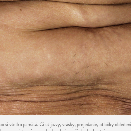
bo si všetko pamätá. Či už jazvy, vrásky, prejedanie, otlačky obleče