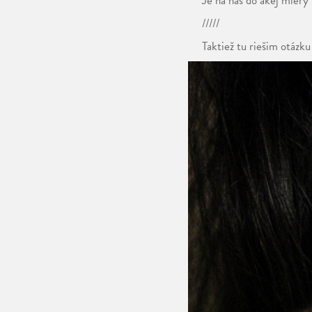
Je na nás do akej miery
/////
Taktiež tu riešim otázku