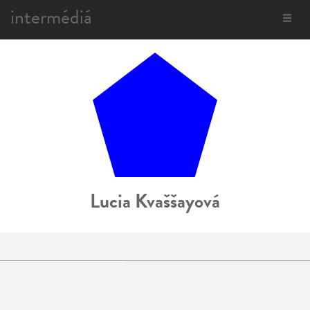
intermédiá
Toggle
navigat
Lucia Kvaššayová