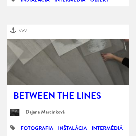
VVV
BETWEEN THE LINES
Dajana Marcinková
FOTOGRAFIA
INŠTALÁCIA
INTERMÉDIÁ